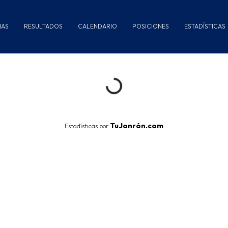
IAS
RESULTADOS
CALENDARIO
POSICIONES
ESTADÍSTICAS
Loading...
TuJonrón.com
Estadísticas por